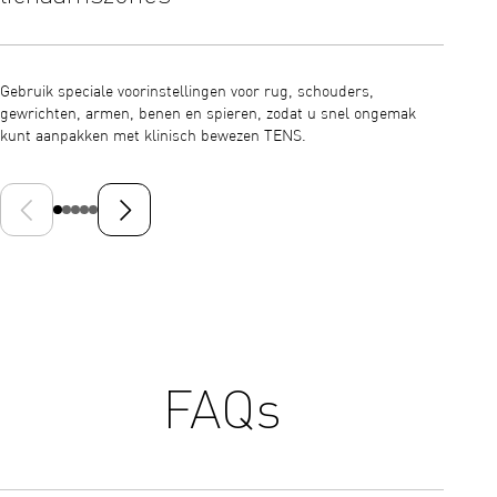
Gebruik speciale voorinstellingen voor rug, schouders,
Het gro
gewrichten, armen, benen en spieren, zodat u snel ongemak
program
kunt aanpakken met klinisch bewezen TENS.
restere
Vorige dia
Volgende dia
FAQs