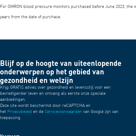
For OMRON blood pressure monitors purchased before June 2023, the w
years from the date of purchase.
Blijf op de hoogte van uiteenlopende
onderwerpen op het gebied van
gezondheid en welzijn
Krijg GRATIS advies over gezondheid en levensstijl voor een
bevredigender leven en ontvang als eerste onze speciale
aanbiedingen.
Deze site wordt beschermd door reCAPTCHA en
het
Privacybeleid
en de
Servicevoorwaarden
van Google zijn van
toepassing.