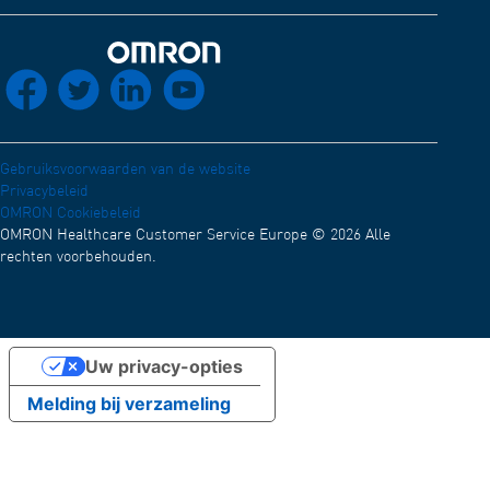
Ontwikkelaars
Distributienetwerk
Elektromagnetische Compatibiliteit (Engels)
OMRON Connect App
Terug naar home
socials_facebook
socials_twitter
socials_linkedin
socials_youtube
Conformiteitsverklaring (Engels)
OMRON Academy (Engels)
Werken bij OMRON
Gebruiksvoorwaarden van de website
Privacybeleid
OMRON Cookiebeleid
OMRON Healthcare Customer Service Europe © 2026 Alle
rechten voorbehouden.
Uw privacy-opties
Melding bij verzameling