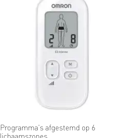
Programma's afgestemd op 6
Eenv
lichaamszones
disp