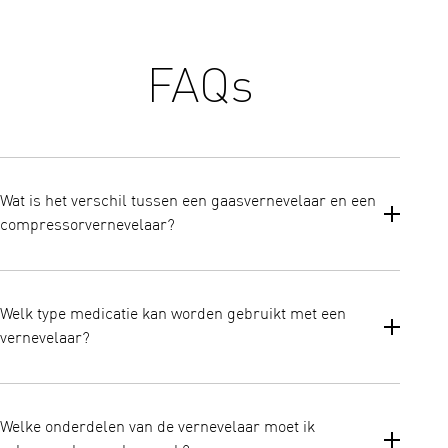
FAQs
Wat is het verschil tussen een gaasvernevelaar en een
compressorvernevelaar?
Alle vernevelaars zijn apparaten die vloeibare medicijnen
omzetten in aërosoldruppeltjes die gemakkelijk geïnhaleerd
Welk type medicatie kan worden gebruikt met een
kunnen worden via een mondstuk of masker. Het verschil zit in
vernevelaar?
de techniek die wordt gebruikt om het medicijn om te zetten in
aerosoldruppeltjes. Een compressor vernevelaar gebruikt
samengeperste lucht om de aërosol te maken. Een gaas
De meeste medicijnen voor de behandeling van aandoeningen
vernevelaar gebruikt een trilelement dat met een hoge
van de bovenste, middelste en onderste luchtwegen zijn
frequentie trilt om medicijnen door fijne gaatjes in het gaas te
Welke onderdelen van de vernevelaar moet ik
verkrijgbaar in vloeibare vorm en kunnen daarom met een
duwen, waardoor aërosoldruppeltjes ontstaan. Door deze