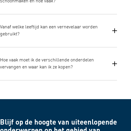
schoonmaken en hoe vaak?
vernevelaar worden gebruikt. Vernevelaars maken het ook
techniek is de vernevelaar zeer compact en stil. Hierdoor zijn ze
mogelijk om verschillende medicijnen in de vernevelaarkamer te
gemakkelijk onderweg te gebruiken, waar en wanneer je maar
mengen, zodat ze tegelijkertijd geïnhaleerd kunnen worden voor
wilt.
Afhankelijk van het type vernevelaar kan de vernevelaar uit
meer gebruiksgemak.
verschillende onderdelen bestaan:
Vanaf welke leeftijd kan een vernevelaar worden
De hoofdeenheid of compressor
gebruikt?
De vernevelaarset waarin de medicatie wordt toegevoegd
De buis die de hoofdeenheid verbindt met de vernevelaarset
Vernevelaars zijn geschikt voor baby's en kinderen.
Maasvormige kap
Hoe vaak moet ik de verschillende onderdelen
Mondstuk om medicatie via de mond in te ademen
vervangen en waar kan ik ze kopen?
Neusstuk om medicatie via de neus in te ademen
Masker
Luchtfilter
Voor de meeste vernevelaars wordt aanbevolen om de
vernevelaarset, het mond- en neusstuk, de maskers en de slang
Opmerking: Raadpleeg altijd de reinigingsinstructies in de
elk jaar te vervangen. Luchtfilters moeten ongeveer elke 60
gebruiksaanwijzing van de vernevelaar.
dagen worden vervangen. Specifiek voor de gaasvernevelaar
wordt aanbevolen om de gaaskap na ongeveer 1 jaar te
Het wordt aanbevolen om de vernevelaarset, het mondstuk, het
vervangen. U kunt vervangende artikelen of extra accessoires
neusstuk en het masker na elk gebruik schoon te maken (maar
voor uw OMRON-vernevelaar kopen op onze website of bij uw
noodzakelijk na elke dag van formeel gebruik). Ze kunnen
Blijf op de hoogte van uiteenlopende
dichtstbijzijnde apotheek/medische winkel.
worden gewassen met warm water en een mild
onderwerpen op het gebied van
schoonmaakmiddel. Daarna moet je ze grondig afspoelen met