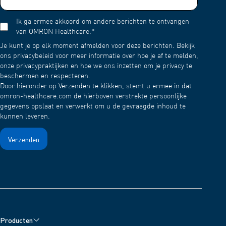
Vul het medicijnreservoir met water en vernevel het water.
Om te voorkomen dat de medicatie na gebruik opdroogt en
Ik ga ermee akkoord om andere berichten te ontvangen
aan het gaas blijft kleven, moet u het water 1 tot 2 minuten
van OMRON Healthcare.
*
vernevelen.
Je kunt je op elk moment afmelden voor deze berichten. Bekijk
Was het gaasdopje vervolgens in een mild (neutraal)
ons privacybeleid voor meer informatie over hoe je af te melden,
schoonmaakmiddel en spoel het af met schoon water. Laat
onze privacypraktijken en hoe we ons inzetten om je privacy te
drogen aan de lucht op een schone plaats.
beschermen en respecteren.
Door hieronder op Verzenden te klikken, stemt u ermee in dat
omron-healthcare.com de hierboven verstrekte persoonlijke
gegevens opslaat en verwerkt om u de gevraagde inhoud te
kunnen leveren.
Producten