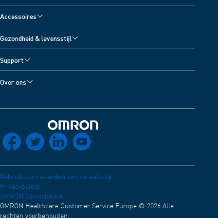
Bloeddrukmeters
Accessoires
Vernevelaars
Accessoires voor bloeddrukmeters
Gezondheid & levensstijl
Pijnverlichters
Accessoires voor vernevelaars
Alle onderwerpen
Digitale weegschalen
Support
Accessoires voor pijnverlichters
Bloeddrukdagboek
Thermometers
Support
Accessoires voor thermometers
Over ons
Activiteitenmeters
Contactformulier
Over OMRON Healthcare
Ontwikkelaars
Distributienetwerk
Elektromagnetische Compatibiliteit (Engels)
OMRON Connect App
Terug naar home
socials_facebook
socials_twitter
socials_linkedin
socials_youtube
Conformiteitsverklaring (Engels)
OMRON Academy (Engels)
Werken bij OMRON
Gebruiksvoorwaarden van de website
Privacybeleid
OMRON Cookiebeleid
OMRON Healthcare Customer Service Europe © 2026 Alle
rechten voorbehouden.