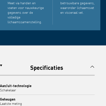
Meet via handen en
betrouwbare gegevens,
voeten voor nauwkeurige
waaronder lichaamsvet
gegevens over de
en visceraal vet.
volledige
lichaamssamenstelling.
Specificaties
Aan/uit-technologie
Schakelaar
Geheugen
Laatste meting