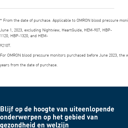
• Zwangere gebruikers kunnen de weegschaal veilig gebruiken
om hun gewicht bij te houden, maar de metingen van
U kunt handleidingen, instructies en klantenservice raadplegen
lichaamsvet en visceraal vet kunnen onnauwkeurig zijn als
via de officiële OMRON-supportpagina en de bronnen die in uw
gevolg van vochtveranderingen.
* From the date of purchase. Applicable to OMRON blood pressure mon
productdocumentatie zijn opgenomen. iding.
June 1, 2023, excluding Nightview, HeartGuide, HEM-907, HBP-
1120, HBP-1320, and HEM-
9210T.​
For OMRON blood pressure monitors purchased before June 2023, the w
years from the date of purchase.
Blijf op de hoogte van uiteenlopende
onderwerpen op het gebied van
gezondheid en welzijn