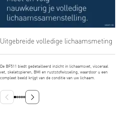
Uitgebreide volledige lichaamsmeting
Klin
De BF511 biedt gedetailleerd inzicht in lichaamsvet, visceraal
Geclass
vet, skeletspieren, BMI en ruststofwisseling, waardoor u een
voor na
compleet beeld krijgt van de conditie van uw lichaam.
resulta
Vorige dia
Volgende dia