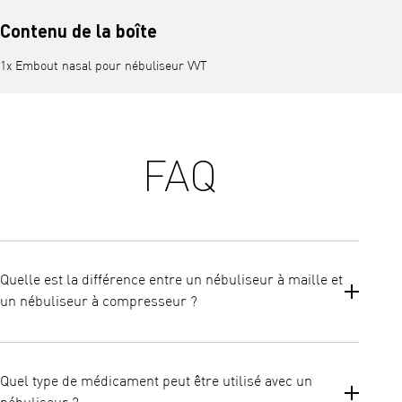
Contenu de la boîte
1x Embout nasal pour nébuliseur VVT
FAQ
Quelle est la différence entre un nébuliseur à maille et
un nébuliseur à compresseur ?
Tous les nébuliseurs sont des appareils qui transforment un
médicament liquide en gouttelettes d'aérosol qui peuvent être
Quel type de médicament peut être utilisé avec un
facilement inhalées à travers un embout buccal ou un masque.