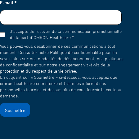
E-mail
*
Le filtre à air ne doit pas être lavé. S'il est mouillé, il doit être
remplacé pour éviter les obstructions.
Dans le cas particulier d'un nébuliseur à maille, le capuchon de
la maille doit être nettoyé après chaque utilisation :
J'accepte de recevoir de la communication promotionnelle
de la part d'OMRON Healthcare.
*
Remplir le récipient à médicaments avec de l'eau et
Vous pouvez vous désabonner de ces communications à tout
nébuliser l'eau. Pour éviter que les médicaments ne
moment. Consultez notre Politique de confidentialité pour en
sèchent et n'adhèrent aux mailles après utilisation,
savoir plus sur nos modalités de désabonnement, nos politiques
nébulisez l'eau pendant 1 à 2 minutes.
de confidentialité et sur notre engagement vis-à-vis de la
Lavez ensuite le capuchon en filet avec un détergent doux
protection et du respect de la vie privée.
(neutre) et rincez-le à l'eau claire. Laissez-le sécher à l'air
En cliquant sur « Soumettre » ci-dessous, vous acceptez que
dans un endroit propre.
omron-healthcare.com stocke et traite les informations
personnelles fournies ci-dessus afin de vous fournir le contenu
demandé.