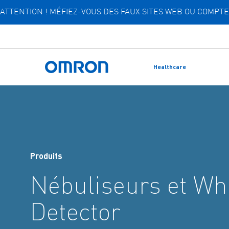
ATTENTION ! MÉFIEZ-VOUS DES FAUX SITES WEB OU COMP
Skip
to
main
content
Healthcare
Retour à l'accueil
Produits
Nébuliseurs et Wh
Detector