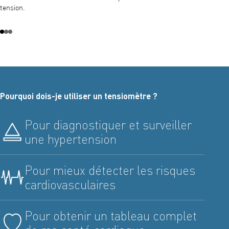
l’appar
tension.
dégonfl
à l’écr
artérie
artérie
tensiom
au-dess
votre m
Pourquoi dois-je utiliser un tensiomètre ?
Pour diagnostiquer et surveiller
une hypertension
Pour mieux détecter les risques
cardiovasculaires
Pour obtenir un tableau complet