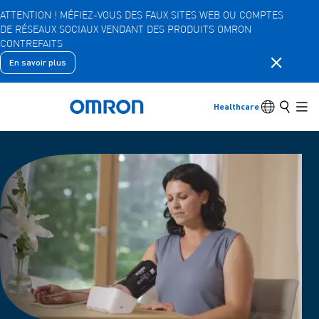
ATTENTION ! MÉFIEZ-VOUS DES FAUX SITES WEB OU COMPTES
DE RÉSEAUX SOCIAUX VENDANT DES PRODUITS OMRON
Skip
CONTREFAITS
to
main
Fermer la
En savoir plus
Retour
Retourner au menu précédent
content
Produits
Commutateu
Recher
Healthcare
Retour à l'accueil
Men
Produits
Voir les éléments du menu sous-jacent
Accessoires
Voir les éléments du menu sous-jacent