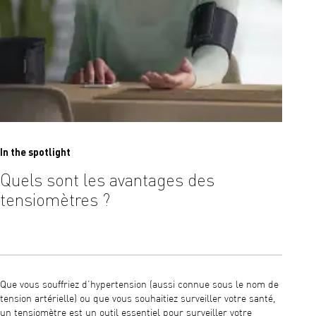
Quel
In the spotlight
tens
Quels sont les avantages des
tensiomètres ?
Les app
souvent
Que vous souffriez d’hypertension (aussi connue sous le nom de
entière
tension artérielle) ou que vous souhaitiez surveiller votre santé,
Placez 
un tensiomètre est un outil essentiel pour surveiller votre