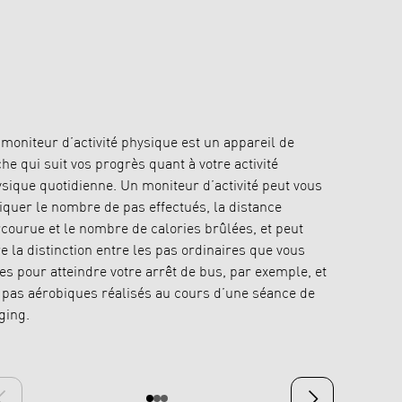
moniteur d’activité physique est un appareil de
La meilleu
he qui suit vos progrès quant à votre activité
podomètres
sique quotidienne. Un moniteur d’activité peut vous
vous aurez
iquer le nombre de pas effectués, la distance
effectués.
courue et le nombre de calories brûlées, et peut
pas de le 
re la distinction entre les pas ordinaires que vous
votre PC a
tes pour atteindre votre arrêt de bus, par exemple, et
longue dur
 pas aérobiques réalisés au cours d’une séance de
ging.