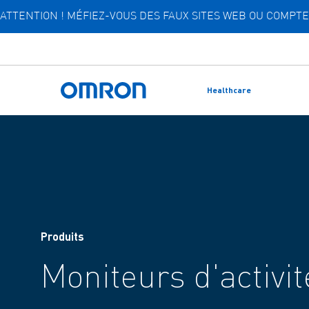
ATTENTION ! MÉFIEZ-VOUS DES FAUX SITES WEB OU COMP
Skip
to
main
content
Healthcare
Retour à l'accueil
Produits
Moniteurs d'activit