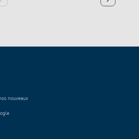
Diapositive précédente
Diapositive suiv
 nos nouveaux
oogle