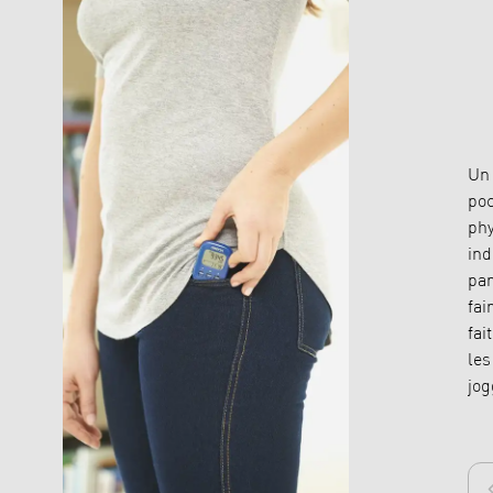
Un 
poc
phy
ind
par
fai
fai
les
jog