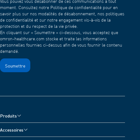
Vous pouvez vous désabonner de ces communications à tout
nébuliser l'eau. Pour éviter que les médicaments ne
moment. Consultez notre Politique de confidentialité pour en
sèchent et n'adhèrent aux mailles après utilisation,
savoir plus sur nos modalités de désabonnement, nos politiques
nébulisez l'eau pendant 1 à 2 minutes.
de confidentialité et sur notre engagement vis-à-vis de la
Lavez ensuite le capuchon en filet avec un détergent doux
protection et du respect de la vie privée.
(neutre) et rincez-le à l'eau claire. Laissez-le sécher à l'air
En cliquant sur « Soumettre » ci-dessous, vous acceptez que
dans un endroit propre.
omron-healthcare.com stocke et traite les informations
personnelles fournies ci-dessus afin de vous fournir le contenu
demandé.
Produits
Tensiomètres
Accessoires
Nébuliseurs et Wheeze Detector
Accessoires pour tensiomètres