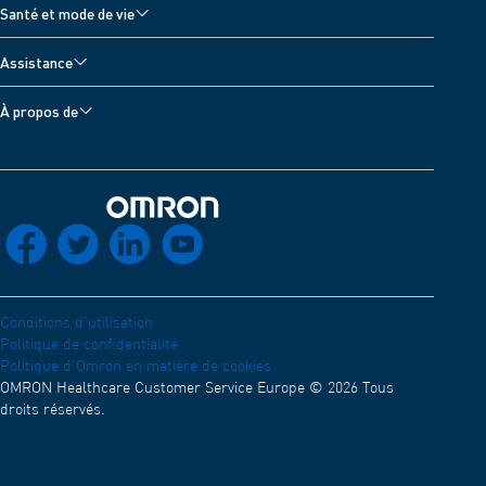
Santé et mode de vie
Appareils antidouleur
Accessoires pour nébuliseurs
Tous les sujets
Balances numériques
Assistance
Accessoires pour appareils antidouleur
Journal de pression artérielle
Thermomètres
Assistance appareil
Accessoires pour thermomètres
À propos de
Moniteurs d'activité
Contactez-nous
À propos d'OMRON Healthcare
Développeurs
Application OMRON connect
Compatibilité électromagnétique (Anglais)
Réseau de distribution
Retour à l'accueil
socials_facebook
socials_twitter
socials_linkedin
socials_youtube
Déclaration de conformité (Anglais)
OMRON Academy (Anglais)
Carrières
Conditions d'utilisation
Politique de confidentialité
Politique d'Omron en matière de cookies
OMRON Healthcare Customer Service Europe © 2026 Tous
droits réservés.