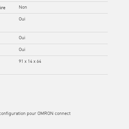
ire
Non
Oui
Oui
Oui
91 x 14 x 64
e configuration pour OMRON connect