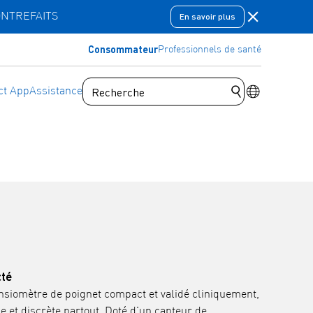
Fermer la ba
ONTREFAITS
En savoir plus
Consommateur
Professionnels de santé
Commutateu
t App
Assistance
Soumettre une 
cté
nsiomètre de poignet compact et validé cliniquement,
e et discrète partout. Doté d'un capteur de