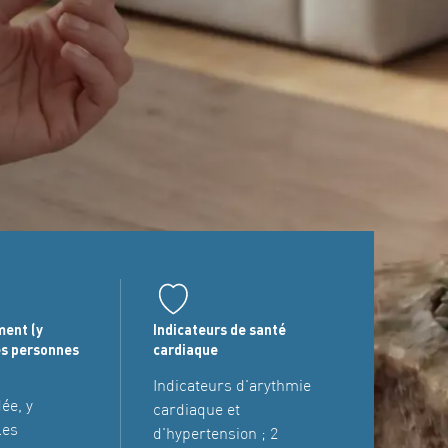
ment (y
Indicateurs de santé
es personnes
cardiaque
Indicateurs d'arythmie
ée, y
cardiaque et
les
d'hypertension ; 2