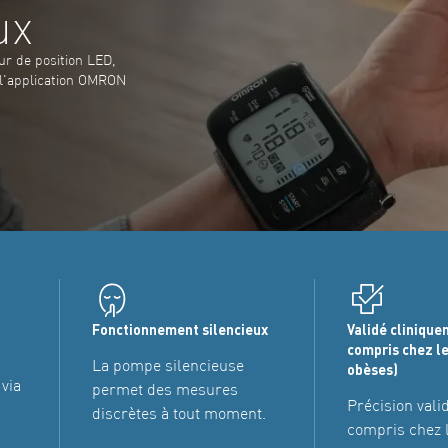
ux
ur de position LED,
 l'application OMRON
Fonctionnement silencieux
Validé clinique
compris chez l
La pompe silencieuse
obèses)
via
permet des mesures
Précision valid
N
discrètes à tout moment.
compris chez 