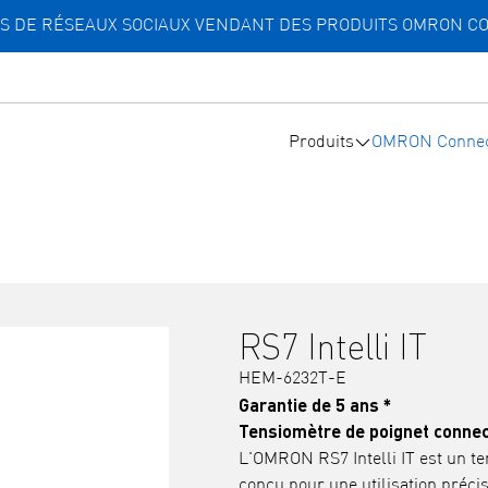
TES DE RÉSEAUX SOCIAUX VENDANT DES PRODUITS OMRON C
Produits
OMRON Connec
RS7 Intelli IT
HEM-6232T-E
Garantie de 5 ans *
Tensiomètre de poignet conne
L'OMRON RS7 Intelli IT est un te
conçu pour une utilisation précis