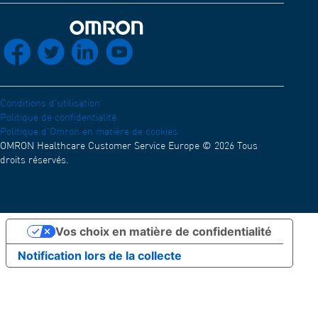
Développeurs
Application OMRON connect
Compatibilité électromagnétique (Anglais)
Réseau de distribution
Retour à l'accueil
socials_facebook
socials_twitter
socials_linkedin
socials_youtube
Déclaration de conformité (Anglais)
OMRON Academy (Anglais)
Carrières
Conditions d'utilisation
Politique de confidentialité
Politique d'Omron en matière de cookies
OMRON Healthcare Customer Service Europe © 2026 Tous
droits réservés.
Vos choix en matière de confidentialité
Notification lors de la collecte