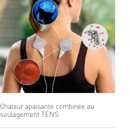
Chaleur apaisante combinée au
9 mo
soulagement TENS
la d