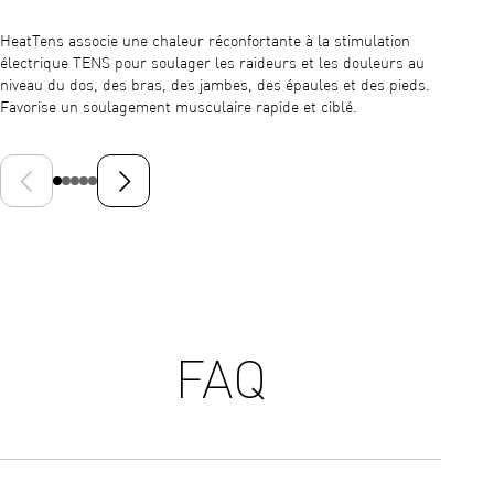
HeatTens associe une chaleur réconfortante à la stimulation
Choisis
électrique TENS pour soulager les raideurs et les douleurs au
aux art
niveau du dos, des bras, des jambes, des épaules et des pieds.
trois m
Favorise un soulagement musculaire rapide et ciblé.
pour ad
Diapositive précédente
Diapositive suivante
FAQ