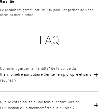
Garantie
Ce produit est garanti par OMRON pour une période de 3 ans
après sa date d’achat.
FAQ
Comment garder la "lentille" de la sonde du
thermomètre auriculaire Gentle Temp propre et sans
rayures ?
Un nouveau couvre-sonde doit être utilisé pour chaque mesure
afin de garantir la précision des résultats. N'utilise jamais le
Quelle est la cause d'une faible lecture lors de
thermomètre sans couvre-sonde, car la lentille risque de se
l'utilisation d'un thermomètre auriculaire ?
salir et d'avoir un impact sur la précision de la mesure de la