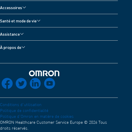
Tensiomètres
Accessoires
Nébuliseurs et Wheeze Detector
Accessoires pour tensiomètres
Santé et mode de vie
Appareils antidouleur
Accessoires pour nébuliseurs
Tous les sujets
Balances numériques
Assistance
Accessoires pour appareils antidouleur
Journal de pression artérielle
Thermomètres
Assistance appareil
Accessoires pour thermomètres
À propos de
Moniteurs d'activité
Contactez-nous
À propos d'OMRON Healthcare
Développeurs
Application OMRON connect
Compatibilité électromagnétique (Anglais)
Réseau de distribution
Retour à l'accueil
socials_facebook
socials_twitter
socials_linkedin
socials_youtube
Déclaration de conformité (Anglais)
OMRON Academy (Anglais)
Carrières
Conditions d'utilisation
Politique de confidentialité
Politique d'Omron en matière de cookies
OMRON Healthcare Customer Service Europe © 2026 Tous
droits réservés.