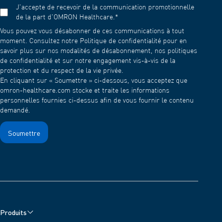
la maille doit être nettoyé après chaque utilisation :
J'accepte de recevoir de la communication promotionnelle
de la part d'OMRON Healthcare.
*
Remplir le récipient à médicaments avec de l'eau et
Vous pouvez vous désabonner de ces communications à tout
nébuliser l'eau. Pour éviter que les médicaments ne
moment. Consultez notre Politique de confidentialité pour en
sèchent et n'adhèrent aux mailles après utilisation,
savoir plus sur nos modalités de désabonnement, nos politiques
nébulisez l'eau pendant 1 à 2 minutes.
de confidentialité et sur notre engagement vis-à-vis de la
Lavez ensuite le capuchon en filet avec un détergent doux
protection et du respect de la vie privée.
(neutre) et rincez-le à l'eau claire. Laissez-le sécher à l'air
En cliquant sur « Soumettre » ci-dessous, vous acceptez que
dans un endroit propre.
omron-healthcare.com stocke et traite les informations
personnelles fournies ci-dessus afin de vous fournir le contenu
demandé.
Produits